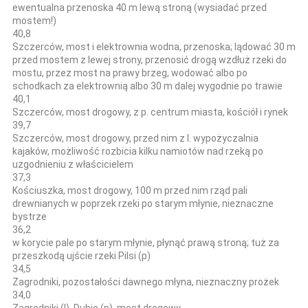
ewentualna przenoska 40 m lewą stroną (wysiadać przed
mostem!)
40,8
Szczerców, most i elektrownia wodna, przenoska; lądować 30 m
przed mostem z lewej strony, przenosić drogą wzdłuż rzeki do
mostu, przez most na prawy brzeg, wodować albo po
schodkach za elektrownią albo 30 m dalej wygodnie po trawie
40,1
Szczerców, most drogowy, z p. centrum miasta, kościół i rynek
39,7
Szczerców, most drogowy, przed nim z l. wypożyczalnia
kajaków, możliwość rozbicia kilku namiotów nad rzeką po
uzgodnieniu z właścicielem
37,3
Kościuszka, most drogowy, 100 m przed nim rząd pali
drewnianych w poprzek rzeki po starym młynie, nieznaczne
bystrze
36,2
w korycie pale po starym młynie, płynąć prawą stroną; tuż za
przeszkodą ujście rzeki Pilsi (p)
34,5
Zagrodniki, pozostałości dawnego młyna, nieznaczny prożek
34,0
Zagrodniki (l), Dubie (p), most drogowy