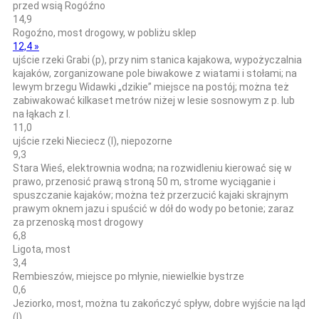
przed wsią Rogóźno
14,9
Rogoźno, most drogowy, w pobliżu sklep
12,4 »
ujście rzeki Grabi (p), przy nim stanica kajakowa, wypożyczalnia
kajaków, zorganizowane pole biwakowe z wiatami i stołami; na
lewym brzegu Widawki „dzikie” miejsce na postój; można też
zabiwakować kilkaset metrów niżej w lesie sosnowym z p. lub
na łąkach z l.
11,0
ujście rzeki Nieciecz (l), niepozorne
9,3
Stara Wieś, elektrownia wodna; na rozwidleniu kierować się w
prawo, przenosić prawą stroną 50 m, strome wyciąganie i
spuszczanie kajaków; można też przerzucić kajaki skrajnym
prawym oknem jazu i spuścić w dół do wody po betonie; zaraz
za przenoską most drogowy
6,8
Ligota, most
3,4
Rembieszów, miejsce po młynie, niewielkie bystrze
0,6
Jeziorko, most, można tu zakończyć spływ, dobre wyjście na ląd
(l)