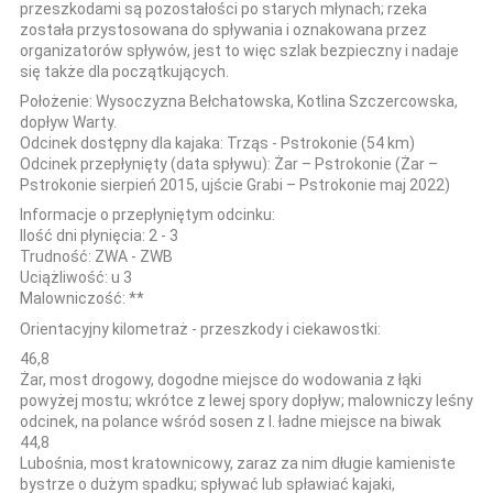
przeszkodami są pozostałości po starych młynach; rzeka
została przystosowana do spływania i oznakowana przez
organizatorów spływów, jest to więc szlak bezpieczny i nadaje
się także dla początkujących.
Położenie:
Wysoczyzna Bełchatowska, Kotlina Szczercowska,
dopływ Warty.
Odcinek dostępny dla kajaka:
Trząs - Pstrokonie (54 km)
Odcinek przepłynięty (data spływu):
Żar – Pstrokonie (Żar –
Pstrokonie sierpień 2015, ujście Grabi – Pstrokonie maj 2022)
Informacje o przepłyniętym odcinku:
Ilość dni płynięcia:
2 - 3
Trudność:
ZWA - ZWB
Uciążliwość:
u 3
Malowniczość:
**
Orientacyjny kilometraż - przeszkody i ciekawostki:
46,8
Żar, most drogowy, dogodne miejsce do wodowania z łąki
powyżej mostu; wkrótce z lewej spory dopływ; malowniczy leśny
odcinek, na polance wśród sosen z l. ładne miejsce na biwak
44,8
Lubośnia, most kratownicowy, zaraz za nim długie kamieniste
bystrze o dużym spadku; spływać lub spławiać kajaki,