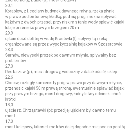
30,1
Korablew, z l. ceglany budynek dawnego młyna, rzeka płynie
w prawo pod betonową kładką, pod nią próg; można spływać
każdym z dwóch przęseł, przy niskim stanie wody spławić kajaki
lub je przenieść prawym brzegiem 20 m
29,9
ujście dość obfitej w wodę Krasówki (l); spływy tą rzeką
organizowane są przez wypożyczalnię kajaków w Szczercowie
28,3
Sarnów, niewysoki prożek po dawnym młynie, spływalny bez
problemów
27,0
Restarzew (p), most drogowy, widoczny z dala kościół, sklep
22,6
Chociw, rozległy kamienisty próg w prawo przy dawnym młynie;
przenosić kajaki 50 m prawą stroną, ewentualnie spławiać kajaki
przy prawym brzegu; most drogowy; ładny leśny odcinek, choć
krótki
18,0
ujście rz. Chrząstawki (p); przed jej ujściem był dawno temu
most
17,0
most kolejowy; kilkaset metrów dalej dogodne miejsce na postój