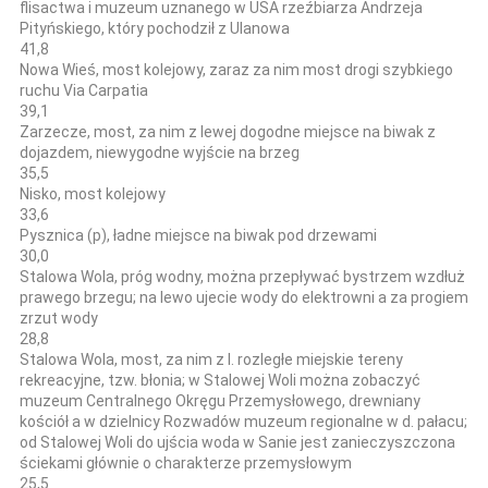
flisactwa i muzeum uznanego w USA rzeźbiarza Andrzeja
Pityńskiego, który pochodził z Ulanowa
41,8
Nowa Wieś, most kolejowy, zaraz za nim most drogi szybkiego
ruchu Via Carpatia
39,1
Zarzecze, most, za nim z lewej dogodne miejsce na biwak z
dojazdem, niewygodne wyjście na brzeg
35,5
Nisko, most kolejowy
33,6
Pysznica (p), ładne miejsce na biwak pod drzewami
30,0
Stalowa Wola, próg wodny, można przepływać bystrzem wzdłuż
prawego brzegu; na lewo ujecie wody do elektrowni a za progiem
zrzut wody
28,8
Stalowa Wola, most, za nim z l. rozległe miejskie tereny
rekreacyjne, tzw. błonia; w Stalowej Woli można zobaczyć
muzeum Centralnego Okręgu Przemysłowego, drewniany
kościół a w dzielnicy Rozwadów muzeum regionalne w d. pałacu;
od Stalowej Woli do ujścia woda w Sanie jest zanieczyszczona
ściekami głównie o charakterze przemysłowym
25,5