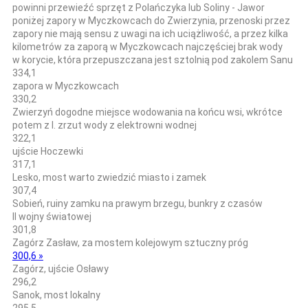
powinni przewieźć sprzęt z Polańczyka lub Soliny - Jawor
poniżej zapory w Myczkowcach do Zwierzynia, przenoski przez
zapory nie mają sensu z uwagi na ich uciążliwość, a przez kilka
kilometrów za zaporą w Myczkowcach najczęściej brak wody
w korycie, która przepuszczana jest sztolnią pod zakolem Sanu
334,1
zapora w Myczkowcach
330,2
Zwierzyń dogodne miejsce wodowania na końcu wsi, wkrótce
potem z l. zrzut wody z elektrowni wodnej
322,1
ujście Hoczewki
317,1
Lesko, most warto zwiedzić miasto i zamek
307,4
Sobień, ruiny zamku na prawym brzegu, bunkry z czasów
II wojny światowej
301,8
Zagórz Zasław, za mostem kolejowym sztuczny próg
300,6 »
Zagórz, ujście Osławy
296,2
Sanok, most lokalny
295,5