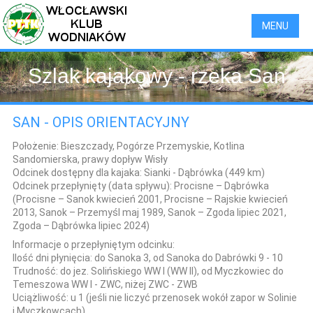
MENU
Szlak kajakowy - rzeka San
SAN - OPIS ORIENTACYJNY
Położenie:
Bieszczady, Pogórze Przemyskie, Kotlina
Sandomierska, prawy dopływ Wisły
Odcinek dostępny dla kajaka:
Sianki - Dąbrówka (449 km)
Odcinek przepłynięty (data spływu):
Procisne – Dąbrówka
(Procisne – Sanok kwiecień 2001, Procisne – Rajskie kwiecień
2013, Sanok – Przemyśl maj 1989, Sanok – Zgoda lipiec 2021,
Zgoda – Dąbrówka lipiec 2024)
Informacje o przepłyniętym odcinku:
Ilość dni płynięcia:
do Sanoka 3, od Sanoka do Dabrówki 9 - 10
Trudność:
do jez. Solińskiego WW I (WW II), od Myczkowiec do
Temeszowa WW I - ZWC, niżej ZWC - ZWB
Uciążliwość:
u 1 (jeśli nie liczyć przenosek wokół zapor w Solinie
i Myczkowcach)