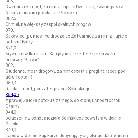
385,1
Dwerniczek, most, za nim z l. ujście Dwernika, zwanego wyżej
Nasiczniańskim potokiem i Prowczą
382,5
Chmiel, największy zespół skalnych progów
378,1
Sękowiec (p), most na drodze do Zatwarnicy, za nim z l. ujście
potoku Hylaty
371,0
Krywe, resztki mostu; San płynie przez teren rezerwatu
przyrody "Krywe"
362,1
Studenne, most drogowy, za nim ostatnie progi na rzece pod
górą Tostą (l)
359,4
Rajskie, most, początek jeziora Solińskiego
354,0 »
z prawej Zatoka potoku Czarnego, do której uchodzi potok
Czarny
344,0
połączenie z odnogą jeziora Solińskiego powstałą w dolinie
Solinki
340,0
zapora w Solinie, kajakarze decydujący się płynąć dalej Sanem