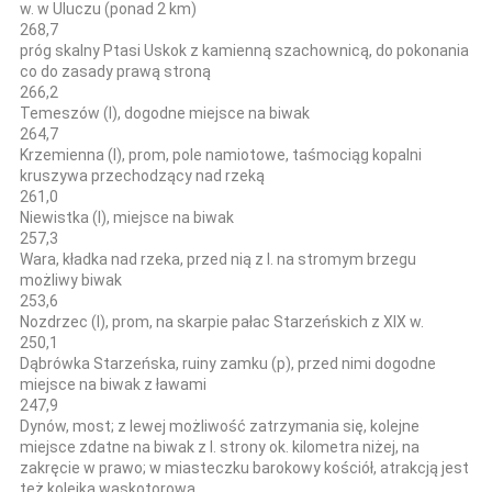
w. w Uluczu (ponad 2 km)
268,7
próg skalny Ptasi Uskok z kamienną szachownicą, do pokonania
co do zasady prawą stroną
266,2
Temeszów (l), dogodne miejsce na biwak
264,7
Krzemienna (l), prom, pole namiotowe, taśmociąg kopalni
kruszywa przechodzący nad rzeką
261,0
Niewistka (l), miejsce na biwak
257,3
Wara, kładka nad rzeka, przed nią z l. na stromym brzegu
możliwy biwak
253,6
Nozdrzec (l), prom, na skarpie pałac Starzeńskich z XIX w.
250,1
Dąbrówka Starzeńska, ruiny zamku (p), przed nimi dogodne
miejsce na biwak z ławami
247,9
Dynów, most; z lewej możliwość zatrzymania się, kolejne
miejsce zdatne na biwak z l. strony ok. kilometra niżej, na
zakręcie w prawo; w miasteczku barokowy kościół, atrakcją jest
też kolejka wąskotorowa