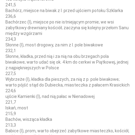
241,5
Bachórz, miejsce na biwak z l. przed ujściem potoku Szklarka
236,6
Bachórzec (l), miejsce po nie istniejącym promie; we wsi
zabytkowy drewniany kościół; zaczyna się kolejny przełom Sanu
między wzgórzami
234,3
Słonne (l), most drogowy, za nim z l. pole biwakowe
232,1
Słonne, kładka, przed nią i za nią na obu brzegach pola
biwakowe; warto udać się ok. 4 km do cerkwi w Piątkowej, jednej
z najpiękniejszych w Polsce
227,5
Wybrzeże (l), kładka dla pieszych, za nią z p. pole biwakowe;
warto pójść stąd do Dubiecka, miasteczka z pałacem Krasickich
224,6
ujście Kamienki (l), nad nią pałac w Nienadowej
221,7
Iskań, most
215,9
Bachów, wisząca kładka
213,3
Babice (l), prom, warto obejrzeć zabytkowe miasteczko, kościół,