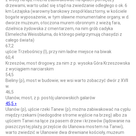
drzewami; warto udać się stąd na zwiedzanie odległego o ok. 6
km Leżajska (warowny barokowy zespół klasztorny, w kościele
bogate wyposażenie, w tym sławne monumentalne organy, w d.
dworze muzeum, otoczona murem obronnym z wieżą fara,
dzielnica żydowska z cmentarzem, na nim grób cadyka
Elimelecha Weissbluma, do którego pielgrzymują chasydzi z
całego świata)
67,2
ujście Trzebośnicy (l), przy nim ładne miejsce na biwak
60,4
Krzeszów, most drogowy, za nim z p. wysoka Góra Krzeszowska
z wyciągiem narciarskim
54,5
Bieliny (p), most w budowie; we wsi warto zobaczyć dwór z XVII
w.
46,5
Ulanów, most; z p. postój ulanowskich galarów
45,5 »
Ulanów (p), ujście rzeki Tanew (p); można zabiwakować na cyplu
między rzekami (niedogodne strome wyjście na brzeg) albo za
ujściem Tanwi na łące za pasem drzew i krzewów (lądowanie na
piaszczystej plaży, przejście do Ulanowa mostem na Tanwi);
warto zwiedzić w Ulanowie dwa drewniane kościoły, muzeum