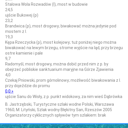
Stalowa Wola Rozwadów (l), most w budowie
24,5
ujście Bukowej (p)
23,2
Brandwica (p), most drogowy; biwakować można jedynie pod
mostem z l.
19,3
Kępa Rzeczycka (p), most kolejowy; tuż poniżej niego można
biwakować na lewym brzegu, strome wyjście na ląd, przy brzegu
ostre kamienie i pale
9,7
Radomyśl, most drogowy, można dobić przed nim z p. by
obejrzeć pobliskie sanktuarium maryjne na Górze Zjawienia
4,0
Czekaj Pniowski, prom górnolinowy; możliwość biwakowania z l.
przy dojeździe do promu
0,0 »
ujście Sanu do Wisły, z p. punkt widokowy, za nim wieś Dąbrówka
B. Jastrzębski, Turystyczne szlaki wodne Polski, Warszawa
1960; M. Lityński, Szlak wodny Błękitny San, Rzeszów 2005
Organizatorzy cyklicznych spływów tym szlakiem: brak