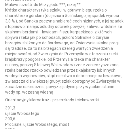
Malowniczość:
do Mrzygłodu ***, niżej **
Krótka charakterystyka szlaku:
w górnym biegu rzeka o
charakterze górskim (do jeziora Solińskiego jej spadek wynosi
3,8 ‰), od Sanoka zaczyna nabierać cech nizinnych, a jej spadek
stopniowo maleje; odludny odcinek powyżej zalewu w Solinie ze
skalnymi berdami – ławicami fliszu karpackiego, z których
spływa rzeka jak po schodach, jezioro Solińskie o zarysie
brzegów zbliżonym do fiordowego, od Zwierzynia skalne progi
są rzadsze, za to na brzegach szereg wartych zwiedzenia
miejscowości; od Zwierzynia do Przemyśla w otoczeniu rzeki
krajobrazy podgórskie, od Przemyśla rzeka ma charakter
nizinny; poniżej Stalowej Woli woda w rzece zanieczyszczona;
rzeka bardzo rzadko odwiedzana przez kajakarzy lub innych
wodnych wędrowców, stąd niełatwo o dobre miejsca biwakowe,
zwłaszcza dla większej grupy; szlak dostępny od Zwierzynia w
zasadzie całorocznie, powyżej jedynie przy wysokim stanie
wody np. wczesną wiosną
Orientacyjny kilometraż - przeszkody i ciekawostki:
391,3
ujście Wołosatego
390,6
Procisne, ujście Wołosatego, most