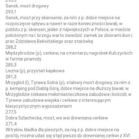
Sanok, most drogowy
293,1
Sanok, most przy skansenie; za nim z p. dobre miejsce na
rozpoczęcie spływu a nawet w razie konieczności biwak; w
pobliżu z p. skansen, jeden z największych w Polsce; w mieście
położonym na l. brzegu warto zwiedzić zamek ze zbiorami ikon i
prac Zdzisława Beksińskiego oraz starówkę
288,2
Międzybrodzie (p), cerkiew, na cmentarzu nagrobek Kulczyckich
w formie piramidy
285,3
Liszna (p), przystań kajakowa
281,3
Mrzygłód (l), Tyrawa Solna (p), stalowy most drogowy, za nim z
p. kemping pod Diablą Górą, dobre miejsce na dłuższy biwak; w
Mrzygłodzie ciekawa małomiasteczkowa zabudowa i kościół, w
Tyrawie zabudowa wiejska i cerkiew z interesującym
klasycystycznym wyposażeniem
277,5
Dobra Szlachecka, most, we wsi drewniana cerkiew
271,4
Witryłów, kładka dla pieszych, za nią z p. dobre miejsce na
postój; można udać się stąd pieszo do drewnianej cerkwi z XVI