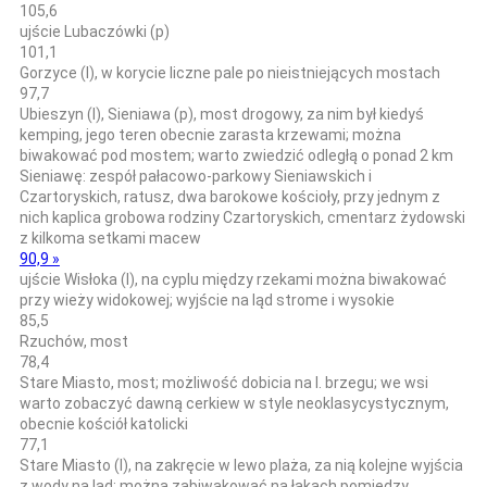
105,6
ujście Lubaczówki (p)
101,1
Gorzyce (l), w korycie liczne pale po nieistniejących mostach
97,7
Ubieszyn (l), Sieniawa (p), most drogowy, za nim był kiedyś
kemping, jego teren obecnie zarasta krzewami; można
biwakować pod mostem; warto zwiedzić odległą o ponad 2 km
Sieniawę: zespół pałacowo-parkowy Sieniawskich i
Czartoryskich, ratusz, dwa barokowe kościoły, przy jednym z
nich kaplica grobowa rodziny Czartoryskich, cmentarz żydowski
z kilkoma setkami macew
90,9 »
ujście Wisłoka (l), na cyplu między rzekami można biwakować
przy wieży widokowej; wyjście na ląd strome i wysokie
85,5
Rzuchów, most
78,4
Stare Miasto, most; możliwość dobicia na l. brzegu; we wsi
warto zobaczyć dawną cerkiew w style neoklasycystycznym,
obecnie kościół katolicki
77,1
Stare Miasto (l), na zakręcie w lewo plaża, za nią kolejne wyjścia
z wody na ląd; można zabiwakować na łąkach pomiędzy