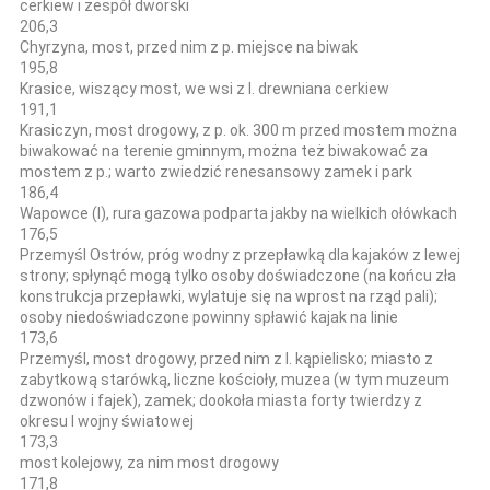
cerkiew i zespół dworski
206,3
Chyrzyna, most, przed nim z p. miejsce na biwak
195,8
Krasice, wiszący most, we wsi z l. drewniana cerkiew
191,1
Krasiczyn, most drogowy, z p. ok. 300 m przed mostem można
biwakować na terenie gminnym, można też biwakować za
mostem z p.; warto zwiedzić renesansowy zamek i park
186,4
Wapowce (l), rura gazowa podparta jakby na wielkich ołówkach
176,5
Przemyśl Ostrów, próg wodny z przepławką dla kajaków z lewej
strony; spłynąć mogą tylko osoby doświadczone (na końcu zła
konstrukcja przepławki, wylatuje się na wprost na rząd pali);
osoby niedoświadczone powinny spławić kajak na linie
173,6
Przemyśl, most drogowy, przed nim z l. kąpielisko; miasto z
zabytkową starówką, liczne kościoły, muzea (w tym muzeum
dzwonów i fajek), zamek; dookoła miasta forty twierdzy z
okresu I wojny światowej
173,3
most kolejowy, za nim most drogowy
171,8