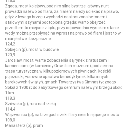
126,0
Zgoda, most kolejowy, pod nim silne bystrze; główny nurt
prowadzi na lewo od filara, za filarem należy uciekać na prawo,
gdyż z lewego brzegu wychodzi nastroszona betonem i
stalowymi szynami podtopiona grzęda; warto obejrzeć
przedtem to miejsce z lądu; przy odpowiednio wysokim stanie
wody można przepłynąć na wprost na prawo od filara i jest to w
miarę łatwe i bezpieczne
124,2
Sobięcin (p), most w budowie
120,9
Jarosław, most; warte zobaczenia są rynek z ratuszem i
kamienicami (w kamienicy Orsettich muzeum), podziemna
trasa turystyczna w kilkupoziomowych piwnicach, kościół
pojezuicki, warowne opactwo benedyktynek, kilka innych
barokowych świątyń, gmach Towarzystwa Gimnastycznego
Sokół z 1900 r.; do zabytkowego centrum na lewym brzegu około
1 km
118,3
Szówsko (p), rura nad rzeką
114,4
Wiązwonica (p), na brzegach rzeki filary nieistniejącego mostu
108,0
Manasterz (p), prom