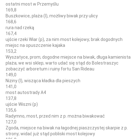
ostatni most w Przemyślu
169,8
Buszkowice, plaża (l), możliwy biwak przy ulicy
168,6
rura nad rzeką
167,4
ujście rzeki Wiar (p), za nim most kolejowy; brak dogodnych
miejsc na opuszczenie kajaka
153,2
Wyszatyce, prom; dogodne miejsce na biwak, długa kamienista
plaża; we wsi sklep; warto udać się stąd do Bolestraszyc
zobaczyć arboretum i ruiny fortu San Rideau
149,0
Niziny (l), wisząca kładka dla pieszych
141,0
most autostrady A4
137,8
ujście Wiszni (p)
135,6
Radymno, most, przed nim z p. można biwakować
127,0
Zgoda, miejsce na biwak na łagodnej piaszczystej skarpie z p.
strony; widać już stąd pobliski most kolejowy