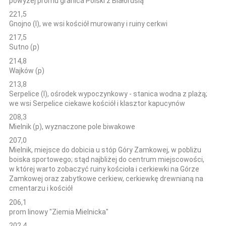
powyżej promu granica Polski z Białorusią
221,5
Gnojno (l), we wsi kościół murowany i ruiny cerkwi
217,5
Sutno (p)
214,8
Wajków (p)
213,8
Serpelice (l), ośrodek wypoczynkowy - stanica wodna z plażą;
we wsi Serpelice ciekawe kościół i klasztor kapucynów
208,3
Mielnik (p), wyznaczone pole biwakowe
207,0
Mielnik, miejsce do dobicia u stóp Góry Zamkowej, w pobliżu
boiska sportowego; stąd najbliżej do centrum miejscowości,
w której warto zobaczyć ruiny kościoła i cerkiewki na Górze
Zamkowej oraz zabytkowe cerkiew, cerkiewkę drewnianą na
cmentarzu i kościół
206,1
prom linowy "Ziemia Mielnicka"
202,4