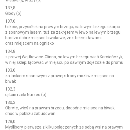
137,8
Głody (p)
137,0
Łokcie, przysiółek na prawym brzegu; na lewym brzegu skarpa
z sosnowym lasem, tuż za zakrętem w lewo na lewym brzegu
bardzo dobre miejsce biwakowe, ze stołem i ławami
oraz miejscem na ognisko
134,8
z prawej Wojtkowice-Glinna, na lewym brzegu wieś Kamieńczyk,
w niej sklep; lądować w miejscu po dawnym dojeździe do promu
133,0
za laskiem sosnowym z prawej strony możliwe miejsce na
biwak
132,3
ujście rzeki Nurzec (p)
130,3
Obryte, wieś na prawym brzegu, dogodne miejsce na biwak,
choć w pobliżu zabudowań
128,0
Myślibory, pierwsza z kilku połączonych ze sobą wsi na prawym