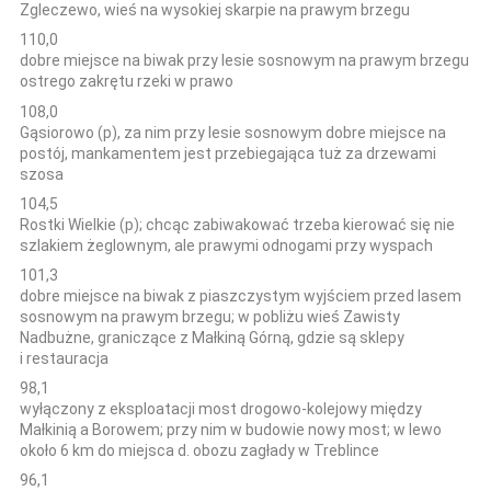
Zgleczewo, wieś na wysokiej skarpie na prawym brzegu
110,0
dobre miejsce na biwak przy lesie sosnowym na prawym brzegu
ostrego zakrętu rzeki w prawo
108,0
Gąsiorowo (p), za nim przy lesie sosnowym dobre miejsce na
postój, mankamentem jest przebiegająca tuż za drzewami
szosa
104,5
Rostki Wielkie (p); chcąc zabiwakować trzeba kierować się nie
szlakiem żeglownym, ale prawymi odnogami przy wyspach
101,3
dobre miejsce na biwak z piaszczystym wyjściem przed lasem
sosnowym na prawym brzegu; w pobliżu wieś Zawisty
Nadbużne, graniczące z Małkiną Górną, gdzie są sklepy
i restauracja
98,1
wyłączony z eksploatacji most drogowo-kolejowy między
Małkinią a Borowem; przy nim w budowie nowy most; w lewo
około 6 km do miejsca d. obozu zagłady w Treblince
96,1