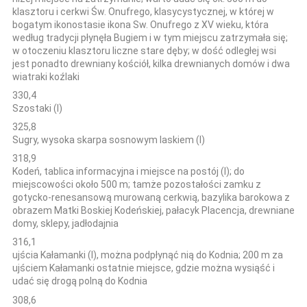
klasztoru i cerkwi Św. Onufrego, klasycystycznej, w której w
bogatym ikonostasie ikona Sw. Onufrego z XV wieku, która
według tradycji płynęła Bugiem i w tym miejscu zatrzymała się;
w otoczeniu klasztoru liczne stare dęby; w dość odległej wsi
jest ponadto drewniany kościół, kilka drewnianych domów i dwa
wiatraki koźlaki
330,4
Szostaki (l)
325,8
Sugry, wysoka skarpa sosnowym laskiem (l)
318,9
Kodeń, tablica informacyjna i miejsce na postój (l); do
miejscowości około 500 m; tamże pozostałości zamku z
gotycko-renesansową murowaną cerkwią, bazylika barokowa z
obrazem Matki Boskiej Kodeńskiej, pałacyk Placencja, drewniane
domy, sklepy, jadłodajnia
316,1
ujścia Kałamanki (l), można podpłynąć nią do Kodnia; 200 m za
ujściem Kałamanki ostatnie miejsce, gdzie można wysiąść i
udać się drogą polną do Kodnia
308,6