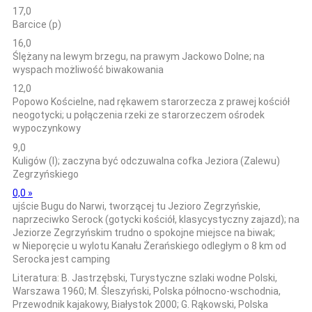
17,0
Barcice (p)
16,0
Ślężany na lewym brzegu, na prawym Jackowo Dolne; na
wyspach możliwość biwakowania
12,0
Popowo Kościelne, nad rękawem starorzecza z prawej kościół
neogotycki; u połączenia rzeki ze starorzeczem ośrodek
wypoczynkowy
9,0
Kuligów (l); zaczyna być odczuwalna cofka Jeziora (Zalewu)
Zegrzyńskiego
0,0 »
ujście Bugu do Narwi, tworzącej tu Jezioro Zegrzyńskie,
naprzeciwko Serock (gotycki kościół, klasycystyczny zajazd); na
Jeziorze Zegrzyńskim trudno o spokojne miejsce na biwak;
w Nieporęcie u wylotu Kanału Żerańskiego odległym o 8 km od
Serocka jest camping
Literatura: B. Jastrzębski, Turystyczne szlaki wodne Polski,
Warszawa 1960; M. Śleszyński, Polska północno-wschodnia,
Przewodnik kajakowy, Białystok 2000; G. Rąkowski, Polska