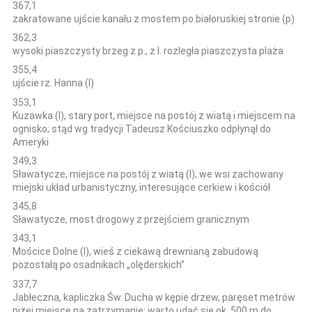
367,1
zakratowane ujście kanału z mostem po białoruskiej stronie (p)
362,3
wysoki piaszczysty brzeg z p., z l. rozległa piaszczysta plaża
355,4
ujście rz. Hanna (l)
353,1
Kuzawka (l), stary port, miejsce na postój z wiatą i miejscem na
ognisko; stąd wg tradycji Tadeusz Kościuszko odpłynął do
Ameryki
349,3
Sławatycze, miejsce na postój z wiatą (l); we wsi zachowany
miejski układ urbanistyczny, interesujące cerkiew i kościół
345,8
Sławatycze, most drogowy z przejściem granicznym
343,1
Mościce Dolne (l), wieś z ciekawą drewnianą zabudową
pozostałą po osadnikach „olęderskich”
337,7
Jabłeczna, kapliczka Św. Ducha w kępie drzew, paręset metrów
niżej miejsce na zatrzymanie; warto udać się ok. 500 m do