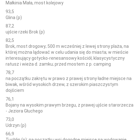
Małkinia Mała, most kolejowy
93,5
Glina (p)
87,2
ujście rzeki Brok (p)
82,5
Brok, most drogowy; 500 m wcześniej z lewej strony plaża, na
której można lądować w celu udania się do miasta; w mieście
interesujący gotycko-renesansowy kościół, klasycystyczny
ratusz i wieża d. zamku; przed mostem z p. camping
78,7
na początku zakrętu w prawo z prawej strony ładne miejsce na
biwak, wśród wysokich drzew, z szerokim piaszczystym
dojściem
76,1
Bojany na wysokim prawym brzegu, z prawej ujście starorzecza
- Jeziora Głuchego
73,0
Udrzyn (p)
66,9
Tuchlin (p); na początku wsi dogodne miejsce na wodowanie