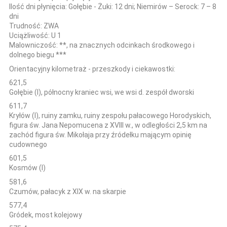
Ilość dni płynięcia:
Gołębie - Żuki: 12 dni; Niemirów – Serock: 7 – 8
dni
Trudność:
ZWA
Uciążliwość:
U 1
Malowniczość:
**, na znacznych odcinkach środkowego i
dolnego biegu ***
Orientacyjny kilometraż - przeszkody i ciekawostki:
621,5
Gołębie (l), północny kraniec wsi, we wsi d. zespół dworski
611,7
Kryłów (l), ruiny zamku, ruiny zespołu pałacowego Horodyskich,
figura św. Jana Nepomucena z XVIII w., w odległości 2,5 km na
zachód figura św. Mikołaja przy źródełku mającym opinię
cudownego
601,5
Kosmów (l)
581,6
Czumów, pałacyk z XIX w. na skarpie
577,4
Gródek, most kolejowy