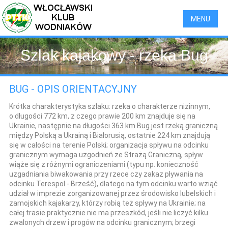
MENU
Szlak kajakowy - rzeka Bug
BUG - OPIS ORIENTACYJNY
Krótka charakterystyka szlaku:
rzeka o charakterze nizinnym,
o długości 772 km, z czego prawie 200 km znajduje się na
Ukrainie, następnie na długości 363 km Bug jest rzeką graniczną
między Polską a Ukrainą i Białorusią, ostatnie 224 km znajdują
się w całości na terenie Polski; organizacja spływu na odcinku
granicznym wymaga uzgodnień ze Strażą Graniczną, spływ
wiąże się z różnymi ograniczeniami (typu np. konieczność
uzgadniania biwakowania przy rzece czy zakaz pływania na
odcinku Terespol - Brześć), dlatego na tym odcinku warto wziąć
udział w imprezie zorganizowanej przez środowisko lubelskich i
zamojskich kajakarzy, którzy robią też spływy na Ukrainie; na
całej trasie praktycznie nie ma przeszkód, jeśli nie liczyć kilku
zwalonych drzew i progów na odcinku granicznym; brzegi