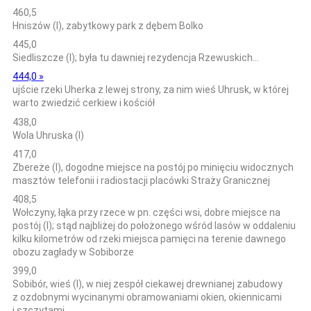
460,5
Hniszów (l), zabytkowy park z dębem Bolko
445,0
Siedliszcze (l); była tu dawniej rezydencja Rzewuskich…
444,0 »
ujście rzeki Uherka z lewej strony, za nim wieś Uhrusk, w której
warto zwiedzić cerkiew i kościół
438,0
Wola Uhruska (l)
417,0
Zbereże (l), dogodne miejsce na postój po minięciu widocznych
masztów telefonii i radiostacji placówki Straży Granicznej
408,5
Wołczyny, łąka przy rzece w pn. części wsi, dobre miejsce na
postój (l); stąd najbliżej do położonego wśród lasów w oddaleniu
kilku kilometrów od rzeki miejsca pamięci na terenie dawnego
obozu zagłady w Sobiborze
399,0
Sobibór, wieś (l), w niej zespół ciekawej drewnianej zabudowy
z ozdobnymi wycinanymi obramowaniami okien, okiennicami
i szczytami