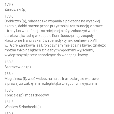
179,8
Zajęczniki (p)
173,0
Drohiczyn (p), miasteczko wspaniale położone na wysokiej
skarpie; dobić można przed przystanią i restauracją z prawej
strony lub wcześniej - na miejskiej plaży; zobaczyć warto
barokową katedrę w zespole Kurii Diecezjalnej, zespoły
klasztorne franciszkanów i benedyktynek, cerkiew z XVIII
w. i Górę Zamkową; za Drohiczynem miejsca na biwaki znaleźć
można tylko na łąkach z niezbyt wygodnymi wyjściami,
wydeptanymi przez schodzące do wodopoju krowy
168,6
Starczewice (p)
166,4
Mogielnica (l), wieś widoczna na ostrym zakręcie w prawo;
z prawej za zakrętem rozległa łąka z łagodnym wyjściem
163,0
Tonkiele (p), most drogowy
161,5
Wasilew Szlachecki (l)
159,1