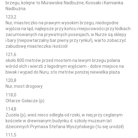
brzegu; kolejne to Murawskie Nadbużne, Kossaki i Kamianka
Nadbużna
123,2
Nur, miasteczko na prawym wysokim brzegu; niedogodne
wyjścia na ląd, najlepsze przy końcu miejscowości przy łódkach
zacumowanych na prywatnych posesjach; w Nurze są sklepy
i bary (niepowtarzalny bar piwny przy rynku!), warto zobaczyć
zabudowę miasteczka i kościół
121,6
około 800 metrów przed mostem na lewym brzegu polana
wśród olch i wierzb z łagodnym wyjściem - dobre miejsce na
biwak i wypad do Nuru; sto metrów poniżej niewielka plaża
120,8
Nur, most drogowy
118,0
Ołtarze-Gołacze (p)
114,8
Zuzela (p), wieś nieco odległa od rzeki, w niej przy ceglanym
kościele w drewnianym budynku d. szkoły muzeum lat
dziecinnych Prymasa Stefana Wyszyńskiego (tu się urodził)
111,5