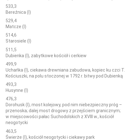
533,3
Bereźnica (l)
529,4
Matcze (l)
514,6
Starosiele (l)
511,5
Dubienka (l), zabytkowe kościół i cerkiew
499,9
Uchańka (l), ciekawa drewniana zabudowa, kopiec ku czci T.
Kościuszki, na polu stoczonej w 1792 r. bitwy pod Dubienką
493,3
Husynne (l)
476,3
Dorohusk (l), most kolejowy, pod nim niebezpieczny próg –
przenoska; dalej most drogowy z przejściem granicznym;
w miejscowości pałac Suchodolskich z XVIII w., kościół
neogotycki
463,5
Świerże (l), kościół neogotycki i ciekawy park