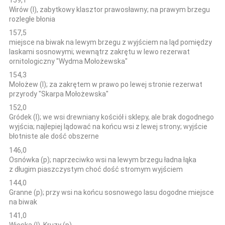
Wirów (l), zabytkowy klasztor prawosławny; na prawym brzegu
rozległe błonia
157,5
miejsce na biwak na lewym brzegu z wyjściem na ląd pomiędzy
laskami sosnowymi; wewnątrz zakrętu w lewo rezerwat
ornitologiczny "Wydma Mołożewska"
154,3
Mołożew (l); za zakrętem w prawo po lewej stronie rezerwat
przyrody "Skarpa Mołożewska"
152,0
Gródek (l); we wsi drewniany kościół i sklepy, ale brak dogodnego
wyjścia; najlepiej lądować na końcu wsi z lewej strony; wyjście
błotniste ale dość obszerne
146,0
Osnówka (p); naprzeciwko wsi na lewym brzegu ładna łąka
z długim piaszczystym choć dość stromym wyjściem
144,0
Granne (p); przy wsi na końcu sosnowego lasu dogodne miejsce
na biwak
141,0
Wieska (l), Kruzy (p)