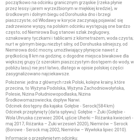
początkowo na odcinku granicznym grząskie (rzeka płynie
przez lessy i jarem wyrzeźbionym w miękkiej kredzie), w
środkowym i dolnym biegu od Dorohuska dno i brzegi
piaszczyste; od Włodawy w korycie zaczynają pojawiać się
zadrzewione wyspy, na polskim odcinku występują one bardzo
często; od Niemirowa Bug stanowi szlak żeglugowy,
oznakowany tyczkami i tablicami z kilometrażem; woda czysta;
nurt w górnym biegu niezbyt silny, od Dorohuska silniejszy, od
Niemirowa dość mocny, umożliwiający płynięcie nawet z
prędkością 8 km na godzinę; o dogodne miejsca biwakowe dla
większej grupy (z szerokim piaszczystym dostępem do wody, w
pobliżu lasu) nie jest łatwo, dlatego w opisie polskiej części
zasygnalizowano najciekawsze.
Położenie:
jedna z głównych rzek Polski, kolejne krainy, które
przecina, to Wyżyna Podolska, Wyżyna Zachodniowołyńska,
Polesie, Nizina Południowopodlaska, Nizina
Środkowomazowiecka; dopływ Narwi.
Odcinek dostępny dla kajaka:
Gołębie - Serock(584 km)
Odcinek przepłynięty (data spływu):
Gołębie – Żuki (Gołębie -
Wola Uhruska czerwiec 2004, ujście Uherki – Różanka kwiecień -
maj 2017, Różanka – Żuki wrzesień 2020), Niemirów – Serock
(Borowe - Serock maj 2002, Niemirów – Wywłoka lipiec 2010).
Informacje o przepłyniętym odcinku: