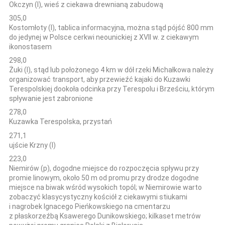
Okczyn (l), wieś z ciekawa drewnianą zabudową
305,0
Kostomłoty (l), tablica informacyjna, można stąd pójść 800 mm
do jedynej w Polsce cerkwi neounickiej z XVII w. z ciekawym
ikonostasem
298,0
Żuki (l), stąd lub położonego 4 km w dół rzeki Michałkowa należy
organizować transport, aby przewieźć kajaki do Kuzawki
Terespolskiej dookoła odcinka przy Terespolu i Brześciu, którym
spływanie jest zabronione
278,0
Kuzawka Terespolska, przystań
271,1
ujście Krzny (l)
223,0
Niemirów (p), dogodne miejsce do rozpoczęcia spływu przy
promie linowym, około 50 m od promu przy drodze dogodne
miejsce na biwak wśród wysokich topól; w Niemirowie warto
zobaczyć klasycystyczny kościół z ciekawymi stiukami
i nagrobek Ignacego Pieńkowskiego na cmentarzu
z płaskorzeźbą Ksawerego Dunikowskiego; kilkaset metrów