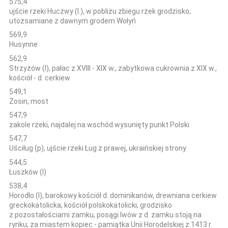
575,4
ujście rzeki Huczwy (l.), w pobliżu zbiegu rzek grodzisko,
utożsamiane z dawnym grodem Wołyń
569,9
Husynne
562,9
Strzyżów (l), pałac z XVIII - XIX w., zabytkowa cukrownia z XIX w.,
kościół - d. cerkiew
549,1
Zosin, most
547,9
zakole rzeki, najdalej na wschód wysunięty punkt Polski
547,7
Uściług (p), ujście rzeki Ług z prawej, ukraińskiej strony
544,5
Łuszków (l)
538,4
Horodło (l), barokowy kościół d. dominikanów, drewniana cerkiew
greckokatolicka, kościół polskokatolicki, grodzisko
z pozostałościami zamku, posągi lwów z d. zamku stoją na
rynku; za miastem kopiec - pamiątka Unii Horodelskiej z 1413 r.