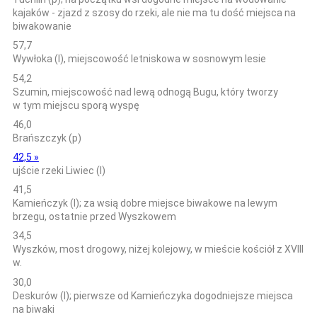
kajaków - zjazd z szosy do rzeki, ale nie ma tu dość miejsca na
biwakowanie
57,7
Wywłoka (l), miejscowość letniskowa w sosnowym lesie
54,2
Szumin, miejscowość nad lewą odnogą Bugu, który tworzy
w tym miejscu sporą wyspę
46,0
Brańszczyk (p)
42,5 »
ujście rzeki Liwiec (l)
41,5
Kamieńczyk (l); za wsią dobre miejsce biwakowe na lewym
brzegu, ostatnie przed Wyszkowem
34,5
Wyszków, most drogowy, niżej kolejowy, w mieście kościół z XVIII
w.
30,0
Deskurów (l); pierwsze od Kamieńczyka dogodniejsze miejsca
na biwaki