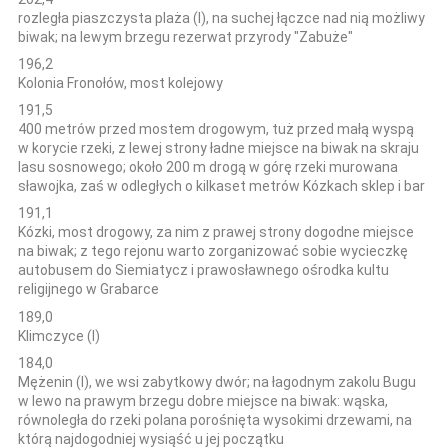
rozległa piaszczysta plaża (l), na suchej łączce nad nią możliwy
biwak; na lewym brzegu rezerwat przyrody "Zabuże"
196,2
Kolonia Fronołów, most kolejowy
191,5
400 metrów przed mostem drogowym, tuż przed małą wyspą
w korycie rzeki, z lewej strony ładne miejsce na biwak na skraju
lasu sosnowego; około 200 m drogą w górę rzeki murowana
sławojka, zaś w odległych o kilkaset metrów Kózkach sklep i bar
191,1
Kózki, most drogowy, za nim z prawej strony dogodne miejsce
na biwak; z tego rejonu warto zorganizować sobie wycieczkę
autobusem do Siemiatycz i prawosławnego ośrodka kultu
religijnego w Grabarce
189,0
Klimczyce (l)
184,0
Mężenin (l), we wsi zabytkowy dwór; na łagodnym zakolu Bugu
w lewo na prawym brzegu dobre miejsce na biwak: wąska,
równoległa do rzeki polana porośnięta wysokimi drzewami, na
którą najdogodniej wysiąść u jej początku