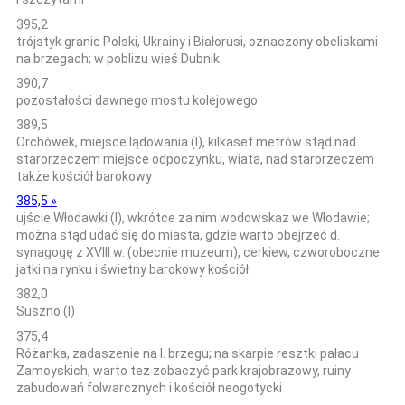
395,2
trójstyk granic Polski, Ukrainy i Białorusi, oznaczony obeliskami
na brzegach; w pobliżu wieś Dubnik
390,7
pozostałości dawnego mostu kolejowego
389,5
Orchówek, miejsce lądowania (l), kilkaset metrów stąd nad
starorzeczem miejsce odpoczynku, wiata, nad starorzeczem
także kościół barokowy
385,5 »
ujście Włodawki (l), wkrótce za nim wodowskaz we Włodawie;
można stąd udać się do miasta, gdzie warto obejrzeć d.
synagogę z XVIII w. (obecnie muzeum), cerkiew, czworoboczne
jatki na rynku i świetny barokowy kościół
382,0
Suszno (l)
375,4
Różanka, zadaszenie na l. brzegu; na skarpie resztki pałacu
Zamoyskich, warto też zobaczyć park krajobrazowy, ruiny
zabudowań folwarcznych i kościół neogotycki