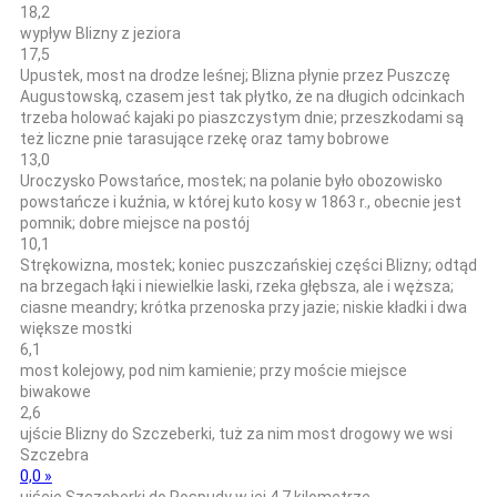
18,2
wypływ Blizny z jeziora
17,5
Upustek, most na drodze leśnej; Blizna płynie przez Puszczę
Augustowską, czasem jest tak płytko, że na długich odcinkach
trzeba holować kajaki po piaszczystym dnie; przeszkodami są
też liczne pnie tarasujące rzekę oraz tamy bobrowe
13,0
Uroczysko Powstańce, mostek; na polanie było obozowisko
powstańcze i kuźnia, w której kuto kosy w 1863 r., obecnie jest
pomnik; dobre miejsce na postój
10,1
Strękowizna, mostek; koniec puszczańskiej części Blizny; odtąd
na brzegach łąki i niewielkie laski, rzeka głębsza, ale i węższa;
ciasne meandry; krótka przenoska przy jazie; niskie kładki i dwa
większe mostki
6,1
most kolejowy, pod nim kamienie; przy moście miejsce
biwakowe
2,6
ujście Blizny do Szczeberki, tuż za nim most drogowy we wsi
Szczebra
0,0 »
ujście Szczeberki do Rospudy w jej 4,7 kilometrze