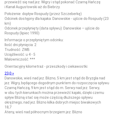
przewieźć się nad jez. Wigry i stąd pokonać Czarną Hańczę
i Kanał Augustowski aż do Biebrzy.
Położenie:
dopływ Rospudy (przez Szczeberkę)
Odcinek dostępny dla kajaka:
Danowskie - ujście do Rospudy (23
km)
Odcinek przepłynięty (data spływu):
Danowskie – ujście do
Rospudy (lipiec 1990)
Informacje o przepłyniętym odcinku:
Ilość dni płynięcia:
2
Trudność:
ZWB
Uciążliwość:
u 4 - 5
Malowniczość:
***
Orientacyjny kilometraż - przeszkody i ciekawostki:
23,0 »
Danowskie, wieś nad jez. Blizno; 5 km jest stąd do Bryzgla nad
jez. Wigry, będącego dogodnym punktem do rozpoczęcia spływu
Czarną Hańczą; 9 km jest stąd do m. Serwy nad jez. Serwy;
w obu tych kierunkach można przewieźć kajaki, dzięki czemu
spływ Blizną stać się może częścią dłuższego spływu
okrężnego; nad jez. Blizno kilka dobrych miejsc biwakowych
18,7
Ateny, wieś nad północnym brzegiem jez. Blizno