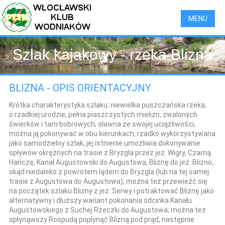
MENU
Szlak kajakowy - rzeka Blizna
BLIZNA - OPIS ORIENTACYJNY
Krótka charakterystyka szlaku:
niewielka puszczańska rzeka,
o rzadkiej urodzie, pełna piaszczystych mielizn, zwalonych
świerków i tam bobrowych; sławna ze swojej uciążliwości;
można ją pokonywać w obu kierunkach; rzadko wykorzystywana
jako samodzielny szlak; jej istnienie umożliwia dokonywanie
spływów okrężnych na trasie z Bryzgla przez jez. Wigry, Czarną
Hańczę, Kanał Augustowski do Augustowa, Bliznę do jez. Blizno,
skąd niedaleko z powrotem lądem do Bryzgla (lub na tej samej
trasie z Augustowa do Augustowa); można też przewieźć się
na początek szlaku Blizny z jez. Serwy i potraktować Bliznę jako
alternatywny i dłuższy wariant pokonania odcinka Kanału
Augustowskiego z Suchej Rzeczki do Augustowa; można też
spłynąwszy Rospudą popłynąć Blizną pod prąd, następnie