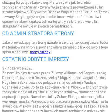
służącą turystyce kajakowej. Pierwszy wie jak to zrobić
technicznie to Marian - zwany Wuja znany z prowadzonej 15 lat
strony kajakowej "Prywatne Okienko Wuja Mariana"; drugi to Tomek
- zwany Skrybą gdyż on jest redaktorem większości tekstów i
opisów szlaków kajakowych na tej witrynie które od wielu lat
skrupulatnie notuje w swoich pamiętnikach.
OD ADMINISTRATORA STRONY
Jako prowadzący tę stronę uznałem że przy tak dużej zawartości
materiałów na stronie, postanowiłem zamieścić link do swoistego
spisu treści czyli
mapy strony
OSTATNIO ODBYTE IMPREZY
3 - 7 czerwca 2026
Za nami kolejny trawers przez Żuławy Wiślane - od Bągartu rzeką
Dzierzgoń, jeziorem Druzno, rzeką Elbląg, Kanałem Jagiellońskim,
Nogatem i Szkarpawą do połączenia tej ostatniej z Wisłą w
Gdańskiej Głowie. Co to za spokojna kraina! Wioski, w których życie
toczy się z dala od zgiełku i ruchliwych szlaków, monotonne i bez
aspiracji do pędu. Nawet w stolicy Żuław, Elblągu, nie ma zgiełku
wielkiego miasta. Przyroda, choć uładzona przez człowieka, ma tu
swój głos. Ptaków jest więcej niż ludzi, a najwięcej jest żab. Takich
koncertów jak podczas żuławskich nocy i ranków nie usłyszy się