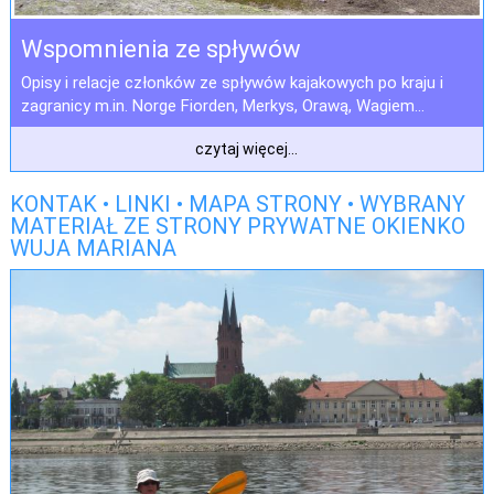
Wspomnienia ze spływów
Opisy i relacje członków ze spływów kajakowych po kraju i
zagranicy m.in. Norge Fiorden, Merkys, Orawą, Wagiem...
czytaj więcej...
KONTAK • LINKI • MAPA STRONY • WYBRANY
MATERIAŁ ZE STRONY PRYWATNE OKIENKO
WUJA MARIANA