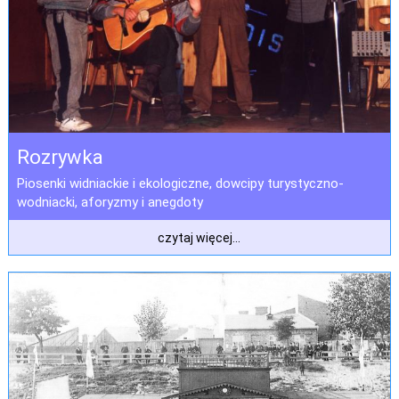
Rozrywka
Piosenki widniackie i ekologiczne, dowcipy turystyczno-
wodniacki, aforyzmy i anegdoty
czytaj więcej...