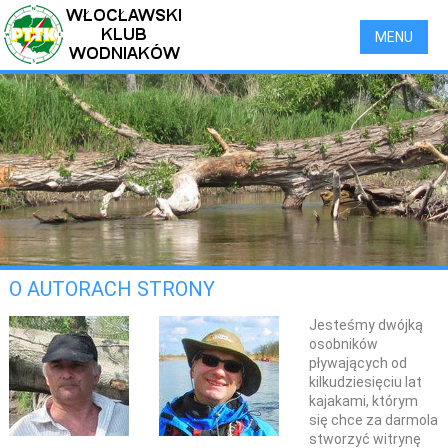
MENU
O AUTORACH STRONY
Jesteśmy dwójką
osobników
pływających od
kilkudziesięciu lat
kajakami, którym
się chce za darmola
stworzyć witrynę