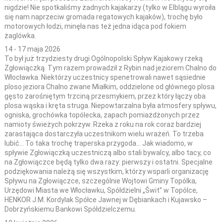
nigdzie! Nie spotkaliśmy żadnych kajakarzy (tylko w Elblągu wyroiła
się nam naprzeciw gromada regatowych kajaków), trochę było
motorowych łodzi, minęła nas też jedna idąca pod fokiem
żaglówka.
14 - 17 maja 2026
To był już trzydziesty drugi Ogólnopolski Spływ Kajakowy rzeką
Zgłowiączką. Tym razem prowadził z Rybin nad jeziorem Chalno do
Włocławka. Niektórzy uczestnicy spenetrowali nawet sąsiednie
ploso jeziora Chalno zwane Miałkim, oddzielone od głównego plosa
gęsto zarośniętym trzciną przesmykiem, przez który łączy oba
plosa wąska i kręta struga. Niepowtarzalna była atmosfery spływu,
ogniska, grochówka topólecka, zapach pomiażdżonych przez
namioty świeżych pokrzyw. Rzeka z roku na rok coraz bardziej
zarastająca dostarczyła uczestnikom wielu wrażeń. To trzeba
lubić… To taka trochę traperska przygoda... Jak wiadomo, w
spływie Zgłowiączką uczestniczą albo stali bywalcy, albo tacy, co
na Zgłowiączce będą tylko dwa razy: pierwszy i ostatni. Specjalne
podziękowania należą się wszystkim, którzy wsparli organizację
Spływu na Zgłowiączce, szczególnie Wojtowi Gminy Topólka,
Urzędowi Miasta we Włocławku, Spółdzielni „Świt” w Topólce,
HENKOR J.M. Kordylak Spółce Jawnej w Dębiankach i Kujawsko –
Dobrzyńskiemu Bankowi Spółdzielczemu.