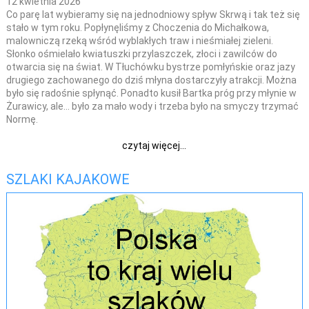
12 kwietnia 2026
Co parę lat wybieramy się na jednodniowy spływ Skrwą i tak też się
stało w tym roku. Popłynęliśmy z Choczenia do Michałkowa,
malowniczą rzeką wśród wyblakłych traw i nieśmiałej zieleni.
Słonko ośmielało kwiatuszki przylaszczek, złoci i zawilców do
otwarcia się na świat. W Tłuchówku bystrze pomłyńskie oraz jazy
drugiego zachowanego do dziś młyna dostarczyły atrakcji. Można
było się radośnie spłynąć. Ponadto kusił Bartka próg przy młynie w
Żurawicy, ale… było za mało wody i trzeba było na smyczy trzymać
Normę.
czytaj więcej...
SZLAKI KAJAKOWE