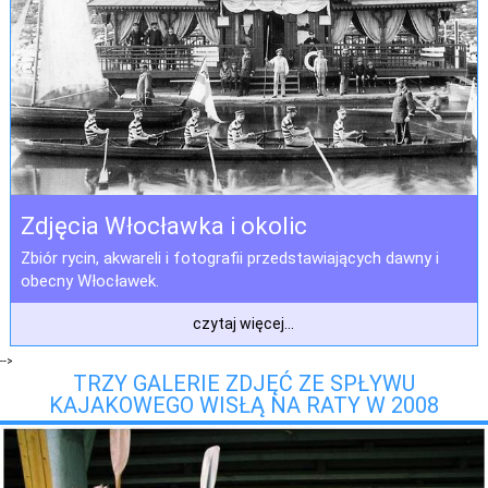
Zdjęcia Włocławka i okolic
Zbiór rycin, akwareli i fotografii przedstawiających dawny i
obecny Włocławek.
czytaj więcej...
-->
TRZY GALERIE ZDJĘĆ ZE SPŁYWU
KAJAKOWEGO WISŁĄ NA RATY W 2008