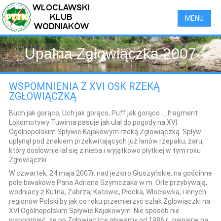
MENU
Upalna Zgłowiączka 2007
WSPOMNIENIA Z XVI OSK RZEKĄ
ZGŁOWIĄCZKĄ
Buch jak gorąco, Uch jak gorąco, Puff jak gorąco ....fragment
Lokomotywy Tuwima pasuje jak ulał do pogody na XVI
Ogólnopolskim Spływie Kajakowym rzeką Zgłowiączką. Spływ
upłynął pod znakiem przekwitających już łanów rzepaku, żaru,
który dosłownie lał się z nieba i wyjątkowo płytkiej w tym roku
Zgłowiączki.
W czwartek, 24 maja 2007r. nad jezioro Głuszyńskie, na gościnne
pole biwakowe Pana Adriana Szymczaka w m. Orle przybywają,
wodniacy z Kutna, Zabrza, Katowic, Płocka, Włocławka, i innych
regionów Polski by jak co roku przemierzyć szlak Zgłowiączki na
XVI Ogólnopolskim Spływie Kajakowym. Nie sposób nie
wspomnieć, ze po Zgłowiączce pływamy od 1986 r., najpierw na