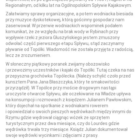
Regionalnym, od kilku lat na Ogólnopolskim Spływie Kajakowym.
Załatwiamy sprawy organizacyjne, a potem wodniacka biesiada
przy muzyce dyskotekowej, którą gościnny gospodarz nam
zaserwował. W przerwie wodniackich wspominek podałem
komunikat, że ze względu na brak wody w Rybinach przy
wypływie rzeki z jeziora Głuszyńskiego jestem zmuszony
odwołać część pierwszego etapu Spływu, stąd zaczynamy
pływanie od Topólki. Wiadomość nie została przyjęta z radością,
lecz ze zrozumieniem.
W słoneczny piątkowy poranek zwijamy obozowisko
i przewozimy uczestników i kajaki do Topólki. Tutaj czeka na nas
przepyszna grochówka Topólecka. (Należy schylić czoło przed
kunsztem Pana Jana Błaszczyka, który te smakowitości
przyrządził). W Topólce przy moście drogowym nastąpi
uroczyste otwarcie Spływu, ale oczekiwanie na Władze upływa
na konsumpcji i rozmowach z księdzem Julianem Pawłowskim,
który dojechał na spotkanie z wodniakami rowerem
i opowiedział o swoich pieszych wędrówkach między innymi do
Rzymu gdzie wędrował ciągnąc wózek ze sprzętem
turystycznym przez dwa miesiące, czy do Lourdes gdzie
wędrówka trwała trzy miesiące. Ksiądz Julian dokumentował
swoje wędrówki wycinkami i zdjęciami z prasy.