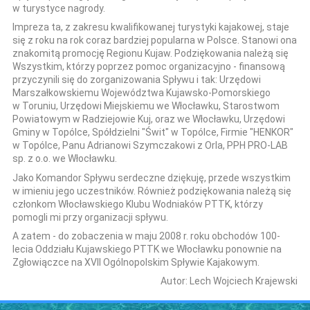
w turystyce nagrody.
Impreza ta, z zakresu kwalifikowanej turystyki kajakowej, staje
się z roku na rok coraz bardziej popularna w Polsce. Stanowi ona
znakomitą promocję Regionu Kujaw. Podziękowania należą się
Wszystkim, którzy poprzez pomoc organizacyjno - finansową
przyczynili się do zorganizowania Spływu i tak: Urzędowi
Marszałkowskiemu Województwa Kujawsko-Pomorskiego
w Toruniu, Urzędowi Miejskiemu we Włocławku, Starostwom
Powiatowym w Radziejowie Kuj, oraz we Włocławku, Urzędowi
Gminy w Topólce, Spółdzielni "Świt" w Topólce, Firmie "HENKOR"
w Topólce, Panu Adrianowi Szymczakowi z Orla, PPH PRO-LAB
sp. z o.o. we Włocławku.
Jako Komandor Spływu serdeczne dziękuję, przede wszystkim
w imieniu jego uczestników. Również podziękowania należą się
członkom Włocławskiego Klubu Wodniaków PTTK, którzy
pomogli mi przy organizacji spływu.
A zatem - do zobaczenia w maju 2008 r. roku obchodów 100-
lecia Oddziału Kujawskiego PTTK we Włocławku ponownie na
Zgłowiączce na XVII Ogólnopolskim Spływie Kajakowym.
Autor: Lech Wojciech Krajewski