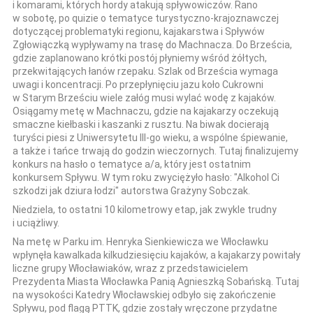
i komarami, których hordy atakują spływowiczów. Rano
w sobotę, po quizie o tematyce turystyczno-krajoznawczej
dotyczącej problematyki regionu, kajakarstwa i Spływów
Zgłowiączką wypływamy na trasę do Machnacza. Do Brześcia,
gdzie zaplanowano krótki postój płyniemy wśród żółtych,
przekwitających łanów rzepaku. Szlak od Brześcia wymaga
uwagi i koncentracji. Po przepłynięciu jazu koło Cukrowni
w Starym Brześciu wiele załóg musi wylać wodę z kajaków.
Osiągamy metę w Machnaczu, gdzie na kajakarzy oczekują
smaczne kiełbaski i kaszanki z rusztu. Na biwak docierają
turyści piesi z Uniwersytetu III-go wieku, a wspólne śpiewanie,
a także i tańce trwają do godzin wieczornych. Tutaj finalizujemy
konkurs na hasło o tematyce a/a, który jest ostatnim
konkursem Spływu. W tym roku zwyciężyło hasło: "Alkohol Ci
szkodzi jak dziura łodzi" autorstwa Grażyny Sobczak.
Niedziela, to ostatni 10 kilometrowy etap, jak zwykle trudny
i uciążliwy.
Na metę w Parku im. Henryka Sienkiewicza we Włocławku
wpłynęła kawalkada kilkudziesięciu kajaków, a kajakarzy powitały
liczne grupy Włocławiaków, wraz z przedstawicielem
Prezydenta Miasta Włocławka Panią Agnieszką Sobańską. Tutaj
na wysokości Katedry Włocławskiej odbyło się zakończenie
Spływu, pod flagą PTTK, gdzie zostały wręczone przydatne