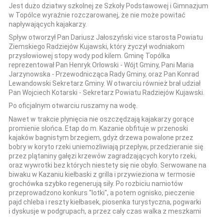
Jest dużo dziatwy szkolnej ze Szkoły Podstawowej i Gimnazjum
w Topólce wyraźnie rozczarowanej, że nie może powitać
napływających kajakarzy.
Spływ otworzył Pan Dariusz Jałoszyński vice starosta Powiatu
Ziemskiego Radziejów Kujawski, który życzył wodniakom
przysłowiowej stopy wody pod kilem. Gminę Topólka
reprezentował Pan Henryk Orłowski - Wójt Gminy, Pani Maria
Jarzynowska - Przewodnicząca Rady Gminy, oraz Pan Konrad
Lewandowski Sekretarz Gminy. W otwarciu również brał udział
Pan Wojciech Kotarski - Sekretarz Powiatu Radziejów Kujawski.
Po oficjalnym otwarciu ruszamy na wodę.
Nawet w trakcie płynięcia nie oszczędzają kajakarzy gorące
promienie słońca. Etap do m. Kazanie obfituje w przenoski
kajaków bagnistym brzegiem, gdyż drzewa powalone przez
bobry w koryto rzeki uniemożliwiają przepływ, przedzieranie się
przez plątaniny gałęzi krzewów zagradzających koryto rzeki,
oraz wywrotki bez których niestety się nie obyło. Serwowane na
biwaku w Kazaniu kiełbaski z grilla i przywieziona w termosie
grochówka szybko regenerują siły. Po rozbiciu namiotów
przeprowadzono konkurs "lotki", a potem ognisko, pieczenie
pajd chleba i reszty kiełbasek, piosenka turystyczna, pogwarki
i dyskusje w podgrupach, a przez cały czas walka z meszkami