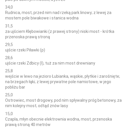
34,0
Rudnica, most, przed nim nad rzeką park linowy; z lewej za
mostem pole biwakowe i stanica wodna
31,5
za ujściem Kłębowianki (z prawej strony) niski most - krótka
przenoska prawą stroną
29,5
ujście rzeki Piławki (p)
28,6
ujście rzeki Zdbicy (l), tuż za nim most drewniany
25,8
wejście w lewo na jezioro Łubianka, wąskie, płytkie i zarośnięte;
na brzegach łąki; z lewej prywatne pole namiotowe, w jego
pobliżu bar
25,0
Ostrowiec, most drogowy, pod nim spływalny próg betonowy, za
nim kolejny most; odtąd znów lasy
15,0
Czapla, młyn obecnie elektrownia wodna, most, przenoska
prawą stroną 40 metrów