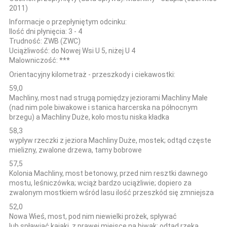
2011)
Informacje o przepłyniętym odcinku:
Ilość dni płynięcia:
3 - 4
Trudność:
ZWB (ZWC)
Uciążliwość:
do Nowej Wsi U 5, niżej U 4
Malowniczość:
***
Orientacyjny kilometraż - przeszkody i ciekawostki:
59,0
Machliny, most nad strugą pomiędzy jeziorami Machliny Małe
(nad nim pole biwakowe i stanica harcerska na północnym
brzegu) a Machliny Duże, koło mostu niska kładka
58,3
wypływ rzeczki z jeziora Machliny Duże, mostek; odtąd częste
mielizny, zwalone drzewa, tamy bobrowe
57,5
Kolonia Machliny, most betonowy, przed nim resztki dawnego
mostu, leśniczówka; wciąż bardzo uciążliwie; dopiero za
zwalonym mostkiem wśród lasu ilość przeszkód się zmniejsza
52,0
Nowa Wieś, most, pod nim niewielki prożek, spływać
lub spławiać kajaki, z prawej miejsce na biwak; odtąd rzeka