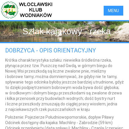
MENU
Szlak kajakowy - rzeka
Dobrzyca
DOBRZYCA - OPIS ORIENTACYJNY
Krótka charakterystyka szlaku:
niewielka śródleśna rzeka,
płynąca przez tzw. Puszczę nad Gwdą, w górnym biegu do
Nowej Wsi przeszkodą są liczne zwalone pnie, mielizny
i bobrowe tamy; można domniemywać, że gdyby nie te tamy,
spływanie tego odcinka byłoby jeszcze bardziej utrudnione, gdyż
to dzięki podpiętrzeniom bobrowym woda bywa dość głęboka;
w środkowym i dolnym biegu przeszkodami są zwalone drzewa
i kilka przenosek przy budowlach wodnych; dość bystry nurt
i liczne przeszkody zmuszają do ciągłej pracy wiosłem; jedna
z najciekawszych rzek puszczańskich w kraju
Położenie:
Pojezierze Południowopomorskie, dopływ Piławy
Odcinek dostępny dla kajaka:
Machliny - Zabrodzie (59 km)
Odcinek przepłynięty (data spływu):
Machliny - Czapla (czerwiec