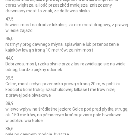
coraz większa, a ilość przeszkód mniejsza; zniszczony
drewniany most to znak, że do Iłowca blisko
47,5
Iłowiec, most na drodze lokalnej, za nim most drogowy, z prawej
w lesie zajazd
46,0
rozmyty próg dawnego młyna, spławianie lub przenoszenie
kajaków lewą stroną 10 metrów; za nim most
44,0
Dobrzyca, most; rzeka płynie przez las rozwidlając się na wiele
odnóg; bardzo piękny odcinek
39,5
Golce, most i młyn, przenoska prawą stroną 20 m, w pobliżu
kościół o konstrukcji szachulcowej; kilkaset metrów niżej
z prawej pole biwakowe
38,9
w lewo wpływ na śródleśne jezioro Golce pod prąd płytką strugą
ok. 150 metrów; na północnym krańcu jeziora pole biwakowe
w pobliżu wsi Golce
36,6
pale po dawnym moście, bystrze